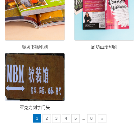
廊坊书籍印刷
廊坊画册印刷
亚克力刻字门头
...
1
2
3
4
5
8
»