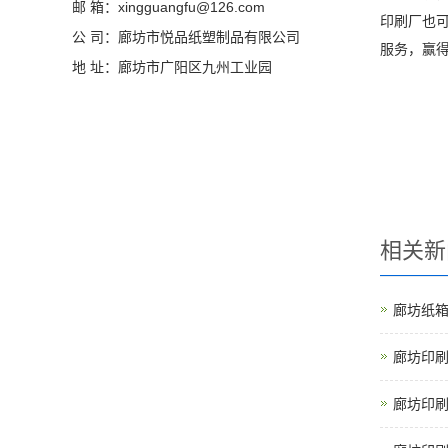
邮 箱：xingguangfu@126.com
印刷厂也
公 司：廊坊市悦品纸塑制品有限公司
服务，赢
地 址：廊坊市广阳区九州工业园
相关新
廊坊纸
廊坊印
廊坊印