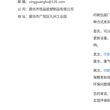
邮 箱：xingguangfu@126.com
公 司：廊坊市悦品纸塑制品有限公司
印刷包装
地 址：廊坊市广阳区九州工业园
种方式来
首先，可
更新设备
响。
其次，
印
废水、废
再次，
印
保教育和
环保问题
总的来说
实现环保