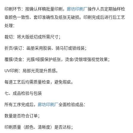
印刷环节：按确认样稿批量印刷，
廊坊印刷厂
操作人员定期抽样检
查颜色一致性、套印准确性及纸张无破损。印刷完成后进行后工艺
处理：
裁切：将大版纸切成所需尺寸；
折页/装订：画册采用胶装、骑马钉或锁线装；
覆膜/烫金：光膜/哑膜保护纸张，烫金/烫银增强视觉效果；
UV印刷：局部光亮提升质感。
每道工艺后均需质量检查，避免瑕疵。
七、成品检验与包装
所有工序完成后，
廊坊印刷厂
全面检验成品：
数量是否符合订单；
印刷质量（颜色、清晰度）是否达标；