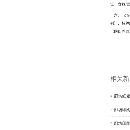
证，食品/
六、市场与
刊）、特种
（防伪溯源
相关新
廊坊纸
廊坊印
廊坊印