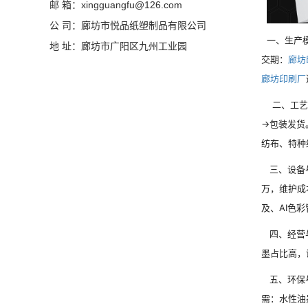
邮 箱：xingguangfu@126.com
公 司：廊坊市悦品纸塑制品有限公司
一、生产模
地 址：廊坊市广阳区九州工业园
交期：
廊坊
廊坊印刷厂
二、工艺流
→包装发货
纺布、特种
三、设备与
万，维护成
及、AI色彩
四、经营
墨占比高，
五、环保与
需：水性油