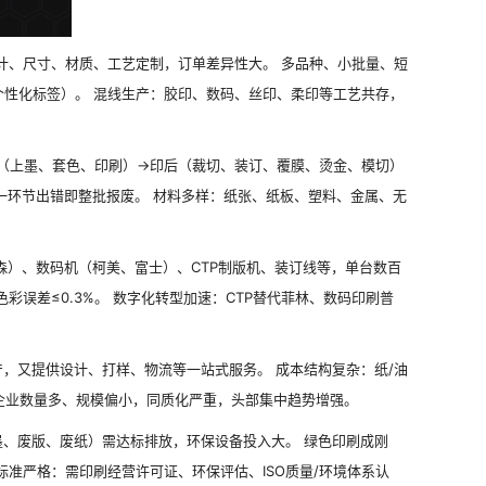
计、尺寸、材质、工艺定制，订单差异性大。 多品种、小批量、短
性化标签）。 混线生产：胶印、数码、丝印、柔印等工艺共存，
（上墨、套色、印刷）→印后（裁切、装订、覆膜、烫金、模切）
一环节出错即整批报废。 材料多样：纸张、纸板、塑料、金属、无
）、数码机（柯美、富士）、CTP制版机、装订线等，单台数百
误差≤0.3%。 数字化转型加速：CTP替代菲林、数码印刷普
产，又提供设计、打样、物流等一站式服务。 成本结构复杂：纸/油
：企业数量多、规模偏小，同质化严重，头部集中趋势增强。
墨、废版、废纸）需达标排放，环保设备投入大。 绿色印刷成刚
准严格：需印刷经营许可证、环保评估、ISO质量/环境体系认