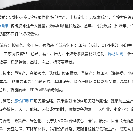
式：定制化+多品种+柔性化 按单生产、非标定制：无标准成品，全按客户设
印刷厂
传统胶印适合大批量，数码印刷擅长短版、急单、可变数据（如账单、个
适配不同订单规模需求。
程：长链条、多工序、强依赖 全流程闭环：印前（设计、CTP制版）→印中
。 工序协作紧密：色彩、套准、压力、干燥等参数需精准控制，
廊坊印刷厂
任
纸等，适配包装、出版、商业、标签等场景。
技术：重资产、高精密度、迭代快 设备昂贵、重资产：胶印机（海德堡、小森
本高。 精度要求高：色彩还原、套印误差、网点细腻度直接影响品质，高端厂色彩
管理、智能质检、ERP/MES系统调度。
与管理：
廊坊印刷厂
服务属性强、竞争激烈 制造+服务双重属性：既是加工生
设备折旧、人工、能耗、环保成本刚性，价格竞争激烈。 “大行业、小企业”
合规：政策严、绿色化、可持续 VOCs治理核心：废气、废水、固废（废油
墨、大豆油墨、可降解材料、节能设备普及，双碳目标推动低碳生产。 资质与标