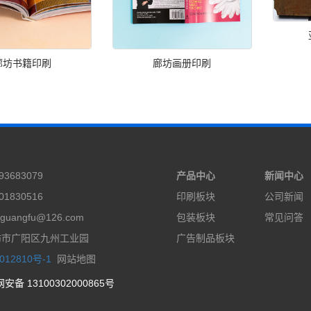
廊坊书籍印刷
廊坊画册印刷
3683079
产品中心
新闻中心
1830516
印刷板块
公司新闻
guangfu@126.com
包装板块
常见问答
坊市广阳区九州工业园
广告制品板块
012810号-1
网站地图
安备 13100302000865号